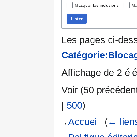
Masquer les inclusions
Ma
Lister
Les pages ci-dess
Catégorie:Bloca
Affichage de 2 él
Voir (
50 précéden
|
500
)
Accueil
‎
(
← lien