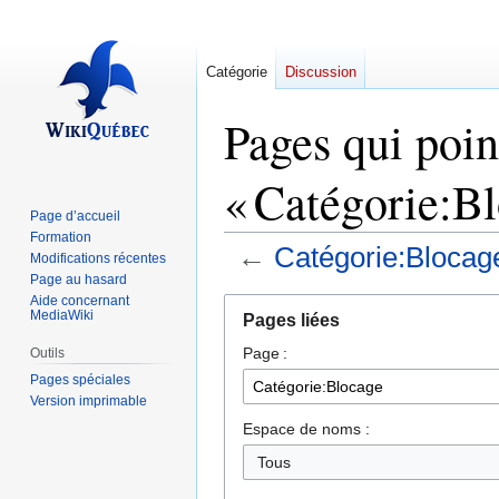
Catégorie
Discussion
Pages qui poin
« Catégorie:Bl
Page d’accueil
Formation
←
Catégorie:Blocag
Modifications récentes
Page au hasard
Aide concernant
Aller
Aller
MediaWiki
Pages liées
à
à
Page :
la
la
Outils
navigation
recherche
Pages spéciales
Version imprimable
Espace de noms :
Tous