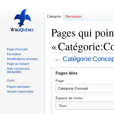
Catégorie
Discussion
Pages qui poin
« Catégorie:C
Page d’accueil
Formation
←
Catégorie:Concep
Modifications récentes
Page au hasard
Aide concernant
Aller
Aller
MediaWiki
Pages liées
à
à
Page :
la
la
Outils
navigation
recherche
Pages spéciales
Version imprimable
Espace de noms :
Tous