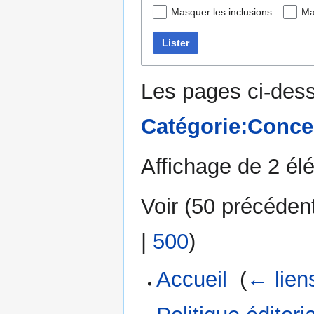
Masquer les inclusions
Ma
Lister
Les pages ci-dess
Catégorie:Conce
Affichage de 2 él
Voir (
50 précéden
|
500
)
Accueil
‎
(
← lien